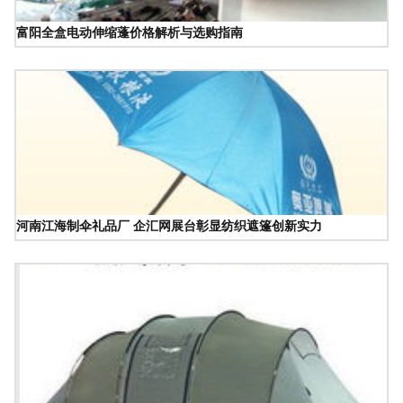
富阳全盒电动伸缩蓬价格解析与选购指南
河南江海制伞礼品厂 企汇网展台彰显纺织遮篷创新实力