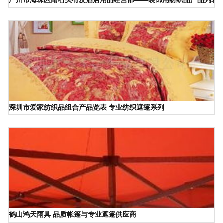
深圳市爱家纺织品组合产品览表 专业纺织遮篷系列
鹤山鸿天雨具 品质帐篷与专业遮篷供应商