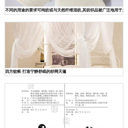
不同的用途的要求可纯纺或与天然纤维混纺,其纺织品被广泛地用于服
四方蚊帐 打造宁静舒眠的纱网天篷