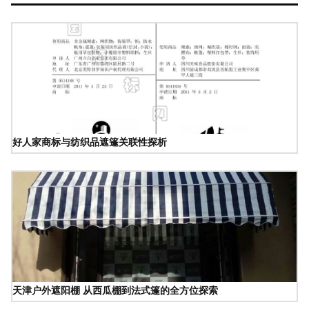
好人家商标与纺织品遮篷关联性探析
天津户外遮阳棚 从西瓜棚到法式篷的全方位探索