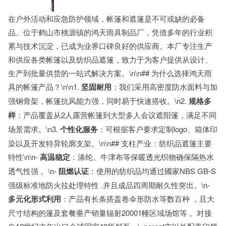
在户外活动和应急防护领域，帐篷和遮篷是不可或缺的必备
品。位于鹤山市桃源镇的鸿天雨具制品厂，凭借多年的行业积
累与技术沉淀，已成为业界口碑良好的供应商。本厂专注生产
和供应各类帐篷以及纺织品遮篷，致力于为客户提供从设计、
生产到批量供货的一站式解决方案。\n\n## 为什么选择鸿天雨
具的帐篷产品？\n\n1.
坚固耐用
：我们采用高密度防水面料与加
强钢骨架，帐篷抗风能力强，同时易于快速搭收。\n2.
规格多
样
：产品覆盖从2人露营帐篷到大型多人会议遮阳篷，满足不同
场景需求。\n3.
个性化服务
：可根据客户要求定制logo、箱体印
染以及开发特异轮廓支架。\n\n## 支柱产业：纺织品遮篷主要
特性\n\n-
高温稳定
：涤纶、牛津布等保暖透光织物确保隔热水
透气性强 。\n-
阻燃认证
：使用的纺织品均通过國家NBS GB-S
强级标准地防火拉处理特性 .并且成品四周期耐久性突出。\n-
多元化形式利用
：产品有长条搭盖卷伞形防水等数百种 ，且大
尺寸结构的篷及套餐垂产销量辐射20001幢区域场馆等 。对接