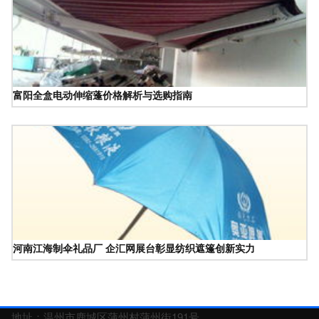
富阳全盒电动伸缩蓬价格解析与选购指南
河南江海制伞礼品厂 企汇网展台彰显纺织遮篷创新实力
地址：温州市鹿城区蒲州村蒲州街191号